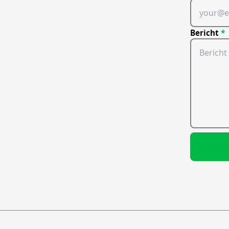
Bericht
*